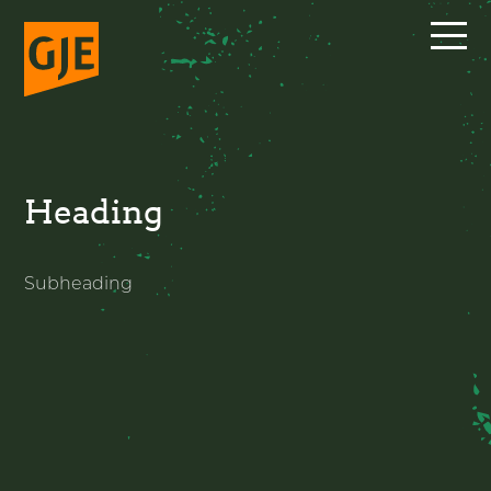
Skip
to
content
Heading
Subheading